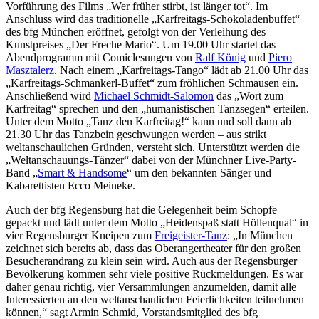
Vorführung des Films „Wer früher stirbt, ist länger tot“. Im
Anschluss wird das traditionelle „Karfreitags-Schokoladenbuffet“
des bfg München eröffnet, gefolgt von der Verleihung des
Kunstpreises „Der Freche Mario“. Um 19.00 Uhr startet das
Abendprogramm mit Comiclesungen von
Ralf König
und
Piero
Masztalerz
. Nach einem „Karfreitags-Tango“ lädt ab 21.00 Uhr das
„Karfreitags-Schmankerl-Buffet“ zum fröhlichen Schmausen ein.
Anschließend wird
Michael Schmidt-Salomon
das „Wort zum
Karfreitag“ sprechen und den „humanistischen Tanzsegen“ erteilen.
Unter dem Motto „Tanz den Karfreitag!“ kann und soll dann ab
21.30 Uhr das Tanzbein geschwungen werden – aus strikt
weltanschaulichen Gründen, versteht sich. Unterstützt werden die
„Weltanschauungs-Tänzer“ dabei von der Münchner Live-Party-
Band „
Smart & Handsome
“ um den bekannten Sänger und
Kabarettisten Ecco Meineke.
Auch der bfg Regensburg hat die Gelegenheit beim Schopfe
gepackt und lädt unter dem Motto „Heidenspaß statt Höllenqual“ in
vier Regensburger Kneipen zum
Freigeister-Tanz
: „In München
zeichnet sich bereits ab, dass das Oberangertheater für den großen
Besucherandrang zu klein sein wird. Auch aus der Regensburger
Bevölkerung kommen sehr viele positive Rückmeldungen. Es war
daher genau richtig, vier Versammlungen anzumelden, damit alle
Interessierten an den weltanschaulichen Feierlichkeiten teilnehmen
können,“ sagt Armin Schmid, Vorstandsmitglied des bfg