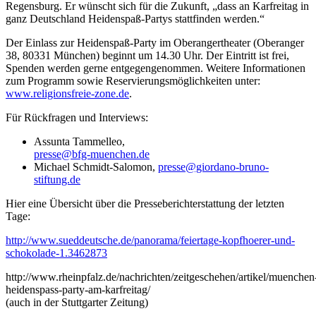
Regensburg. Er wünscht sich für die Zukunft, „dass an Karfreitag in
ganz Deutschland Heidenspaß-Partys stattfinden werden.“
Der Einlass zur Heidenspaß-Party im Oberangertheater (Oberanger
38, 80331 München) beginnt um 14.30 Uhr. Der Eintritt ist frei,
Spenden werden gerne entgegengenommen. Weitere Informationen
zum Programm sowie Reservierungsmöglichkeiten unter:
www.religionsfreie-zone.de
.
Für Rückfragen und Interviews:
Assunta Tammelleo,
presse@bfg-muenchen.de
Michael Schmidt-Salomon,
presse@giordano-bruno-
stiftung.de
Hier eine Übersicht über die Presseberichterstattung der letzten
Tage:
http://www.sueddeutsche.de/panorama/feiertage-kopfhoerer-und-
schokolade-1.3462873
http://www.rheinpfalz.de/nachrichten/zeitgeschehen/artikel/muenchen
heidenspass-party-am-karfreitag/
(auch in der Stuttgarter Zeitung)