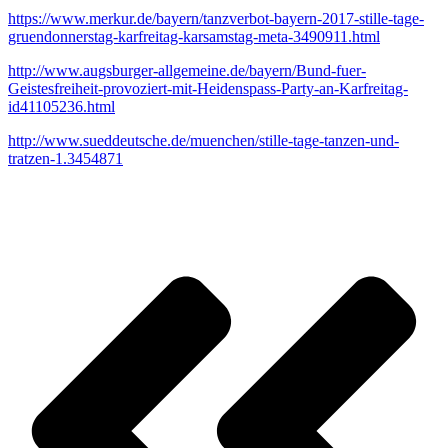
https://www.merkur.de/bayern/tanzverbot-bayern-2017-stille-tage-
gruendonnerstag-karfreitag-karsamstag-meta-3490911.html
http://www.augsburger-allgemeine.de/bayern/Bund-fuer-
Geistesfreiheit-provoziert-mit-Heidenspass-Party-an-Karfreitag-
id41105236.html
http://www.sueddeutsche.de/muenchen/stille-tage-tanzen-und-
tratzen-1.3454871