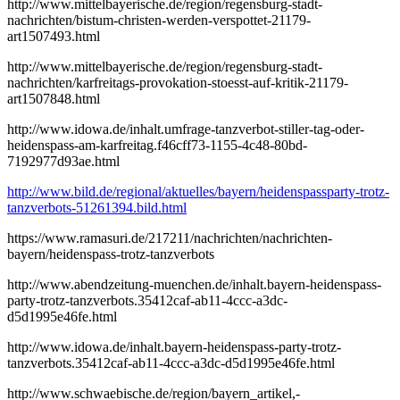
http://www.mittelbayerische.de/region/regensburg-stadt-
nachrichten/bistum-christen-werden-verspottet-21179-
art1507493.html
http://www.mittelbayerische.de/region/regensburg-stadt-
nachrichten/karfreitags-provokation-stoesst-auf-kritik-21179-
art1507848.html
http://www.idowa.de/inhalt.umfrage-tanzverbot-stiller-tag-oder-
heidenspass-am-karfreitag.f46cff73-1155-4c48-80bd-
7192977d93ae.html
http://www.bild.de/regional/aktuelles/bayern/heidenspassparty-trotz-
tanzverbots-51261394.bild.html
https://www.ramasuri.de/217211/nachrichten/nachrichten-
bayern/heidenspass-trotz-tanzverbots
http://www.abendzeitung-muenchen.de/inhalt.bayern-heidenspass-
party-trotz-tanzverbots.35412caf-ab11-4ccc-a3dc-
d5d1995e46fe.html
http://www.idowa.de/inhalt.bayern-heidenspass-party-trotz-
tanzverbots.35412caf-ab11-4ccc-a3dc-d5d1995e46fe.html
http://www.schwaebische.de/region/bayern_artikel,-