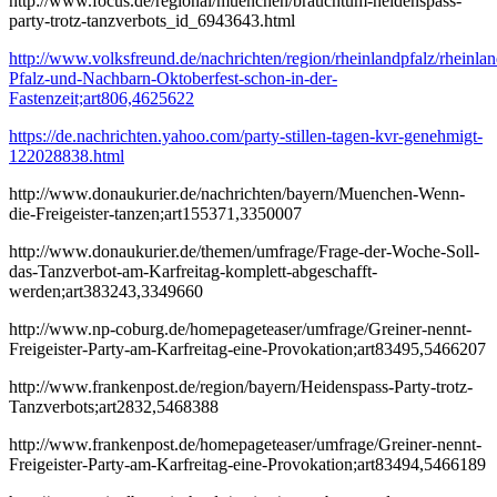
http://www.focus.de/regional/muenchen/brauchtum-heidenspass-
party-trotz-tanzverbots_id_6943643.html
http://www.volksfreund.de/nachrichten/region/rheinlandpfalz/rheinla
Pfalz-und-Nachbarn-Oktoberfest-schon-in-der-
Fastenzeit;art806,4625622
https://de.nachrichten.yahoo.com/party-stillen-tagen-kvr-genehmigt-
122028838.html
http://www.donaukurier.de/nachrichten/bayern/Muenchen-Wenn-
die-Freigeister-tanzen;art155371,3350007
http://www.donaukurier.de/themen/umfrage/Frage-der-Woche-Soll-
das-Tanzverbot-am-Karfreitag-komplett-abgeschafft-
werden;art383243,3349660
http://www.np-coburg.de/homepageteaser/umfrage/Greiner-nennt-
Freigeister-Party-am-Karfreitag-eine-Provokation;art83495,5466207
http://www.frankenpost.de/region/bayern/Heidenspass-Party-trotz-
Tanzverbots;art2832,5468388
http://www.frankenpost.de/homepageteaser/umfrage/Greiner-nennt-
Freigeister-Party-am-Karfreitag-eine-Provokation;art83494,5466189