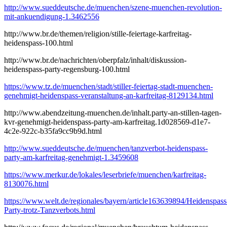
http://www.sueddeutsche.de/muenchen/szene-muenchen-revolution-
mit-ankuendigung-1.3462556
http://www.br.de/themen/religion/stille-feiertage-karfreitag-
heidenspass-100.html
http://www.br.de/nachrichten/oberpfalz/inhalt/diskussion-
heidenspass-party-regensburg-100.html
https://www.tz.de/muenchen/stadt/stiller-feiertag-stadt-muenchen-
genehmigt-heidenspass-veranstaltung-an-karfreitag-8129134.html
http://www.abendzeitung-muenchen.de/inhalt.party-an-stillen-tagen-
kvr-genehmigt-heidenspass-party-am-karfreitag.1d028569-d1e7-
4c2e-922c-b35fa9cc9b9d.html
http://www.sueddeutsche.de/muenchen/tanzverbot-heidenspass-
party-am-karfreitag-genehmigt-1.3459608
https://www.merkur.de/lokales/leserbriefe/muenchen/karfreitag-
8130076.html
https://www.welt.de/regionales/bayern/article163639894/Heidenspass
Party-trotz-Tanzverbots.html