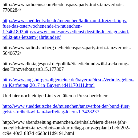
http://www.radioeins.com/heidenspass-party-trotz-tanzverbots-
7700284/
http://www.sueddeutsche.de/muenchen/kultur-und-freizeit-tipps-
fuer-das-osterwochenende-in-muenchen-
1.3461892
https://www.landespressedienst.de/stille-feiertage-sind-
relikt-aus-letztem-jahrhundert/
http://www.radio-bamberg.de/heidenspass-party-trotz-tanzverbots-
5640672/
http://www.die-tagespost.de/politik/Staedtebund-will-Lockerung-
des-Tanzverbots;art315,177807
http://www.augsburger-allgemeine.de/bayern/Diese-Verbote-gelten-
an-Karfreitag-2017-in-Bayern-id41170111.html
Und hier noch einige Links zu älteren Presseberichten:
http://www.sueddeutsche.de/muenchen/tanzverbot-der-bund-fuer-
geistesfreiheit-will-an-karfreitag-feiern-1.3428237
http://www.abendzeitung-muenchen.de/inhalt.feiern-dieses-jahr-
moeglich-trotz-tanzverbots-am-karfreitag-party-geplant.cbebf202-
cc9e-40c3-887d-c6d3c11d9191.html