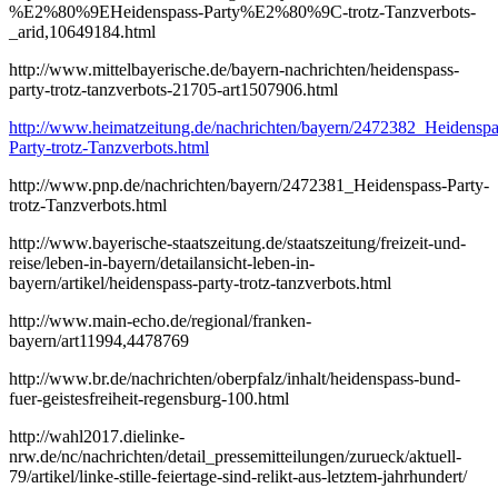
%E2%80%9EHeidenspass-Party%E2%80%9C-trotz-Tanzverbots-
_arid,10649184.html
http://www.mittelbayerische.de/bayern-nachrichten/heidenspass-
party-trotz-tanzverbots-21705-art1507906.html
http://www.heimatzeitung.de/nachrichten/bayern/2472382_Heidenspa
Party-trotz-Tanzverbots.html
http://www.pnp.de/nachrichten/bayern/2472381_Heidenspass-Party-
trotz-Tanzverbots.html
http://www.bayerische-staatszeitung.de/staatszeitung/freizeit-und-
reise/leben-in-bayern/detailansicht-leben-in-
bayern/artikel/heidenspass-party-trotz-tanzverbots.html
http://www.main-echo.de/regional/franken-
bayern/art11994,4478769
http://www.br.de/nachrichten/oberpfalz/inhalt/heidenspass-bund-
fuer-geistesfreiheit-regensburg-100.html
http://wahl2017.dielinke-
nrw.de/nc/nachrichten/detail_pressemitteilungen/zurueck/aktuell-
79/artikel/linke-stille-feiertage-sind-relikt-aus-letztem-jahrhundert/