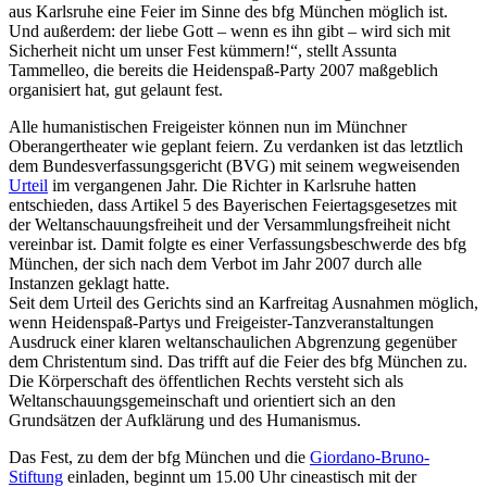
aus Karlsruhe eine Feier im Sinne des bfg München möglich ist.
Und außerdem: der liebe Gott – wenn es ihn gibt – wird sich mit
Sicherheit nicht um unser Fest kümmern!“, stellt Assunta
Tammelleo, die bereits die Heidenspaß-Party 2007 maßgeblich
organisiert hat, gut gelaunt fest.
Alle humanistischen Freigeister können nun im Münchner
Oberangertheater wie geplant feiern. Zu verdanken ist das letztlich
dem Bundesverfassungsgericht (BVG) mit seinem wegweisenden
Urteil
im vergangenen Jahr. Die Richter in Karlsruhe hatten
entschieden, dass Artikel 5 des Bayerischen Feiertagsgesetzes mit
der Weltanschauungsfreiheit und der Versammlungsfreiheit nicht
vereinbar ist. Damit folgte es einer Verfassungsbeschwerde des bfg
München, der sich nach dem Verbot im Jahr 2007 durch alle
Instanzen geklagt hatte.
Seit dem Urteil des Gerichts sind an Karfreitag Ausnahmen möglich,
wenn Heidenspaß-Partys und Freigeister-Tanzveranstaltungen
Ausdruck einer klaren weltanschaulichen Abgrenzung gegenüber
dem Christentum sind. Das trifft auf die Feier des bfg München zu.
Die Körperschaft des öffentlichen Rechts versteht sich als
Weltanschauungsgemeinschaft und orientiert sich an den
Grundsätzen der Aufklärung und des Humanismus.
Das Fest, zu dem der bfg München und die
Giordano-Bruno-
Stiftung
einladen, beginnt um 15.00 Uhr cineastisch mit der