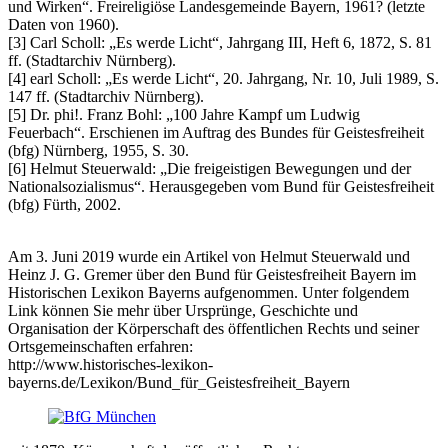
und Wirken“. Freireligiöse Landesgemeinde Bayern, 1961? (letzte
Daten von 1960).
[3] Carl Scholl: „Es werde Licht“, Jahrgang III, Heft 6, 1872, S. 81
ff. (Stadtarchiv Nürnberg).
[4] earl Scholl: „Es werde Licht“, 20. Jahrgang, Nr. 10, Juli 1989, S.
147 ff. (Stadtarchiv Nürnberg).
[5] Dr. phi!. Franz Bohl: „100 Jahre Kampf um Ludwig
Feuerbach“. Erschienen im Auftrag des Bundes für Geistesfreiheit
(bfg) Nürnberg, 1955, S. 30.
[6] Helmut Steuerwald: „Die freigeistigen Bewegungen und der
Nationalsozialismus“. Herausgegeben vom Bund für Geistesfreiheit
(bfg) Fürth, 2002.
Am 3. Juni 2019 wurde ein Artikel von Helmut Steuerwald und
Heinz J. G. Gremer über den Bund für Geistesfreiheit Bayern im
Historischen Lexikon Bayerns aufgenommen. Unter folgendem
Link können Sie mehr über Ursprünge, Geschichte und
Organisation der Körperschaft des öffentlichen Rechts und seiner
Ortsgemeinschaften erfahren:
http://www.historisches-lexikon-
bayerns.de/Lexikon/Bund_für_Geistesfreiheit_Bayern