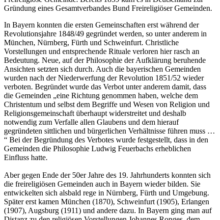
Gründung eines Gesamtverbandes Bund Freireligiöser Gemeinden.
In Bayern konnten die ersten Gemeinschaften erst während der
Revolutionsjahre 1848/49 gegründet werden, so unter anderem in
München, Nürnberg, Fürth und Schweinfurt. Christliche
Vorstellungen und entsprechende Rituale verloren hier rasch an
Bedeutung. Neue, auf der Philosophie der Aufklärung beruhende
Ansichten setzten sich durch. Auch die bayerischen Gemeinden
wurden nach der Niederwerfung der Revolution 1851/52 wieder
verboten. Begründet wurde das Verbot unter anderem damit, dass
die Gemeinden „eine Richtung genommen haben, welche dem
Christentum und selbst dem Begriffe und Wesen von Religion und
Religionsgemeinschaft überhaupt widerstreitet und deshalb
notwendig zum Verfalle allen Glaubens und dem hierauf
gegründeten sittlichen und bürgerlichen Verhältnisse führen muss …
“ Bei der Begründung des Verbotes wurde festgestellt, dass in den
Gemeinden die Philosophie Ludwig Feuerbachs erheblichen
Einfluss hatte.
Aber gegen Ende der 50er Jahre des 19. Jahrhunderts konnten sich
die freireligiösen Gemeinden auch in Bayern wieder bilden. Sie
entwickelten sich alsbald rege in Nürnberg, Fürth und Umgebung.
Später erst kamen München (1870), Schweinfurt (1905), Erlangen
(1907), Augsburg (1911) und andere dazu. In Bayern ging man auf
Distanz zu den religiösen Vorstellungen Johannes Ronges, dem