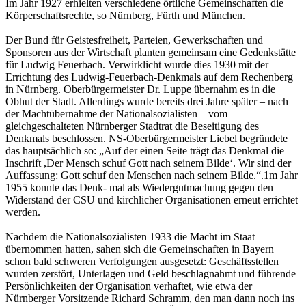
Im Jahr 1927 erhielten verschiedene örtliche Gemeinschaften die
Körperschaftsrechte, so Nürnberg, Fürth und München.
Der Bund für Geistesfreiheit, Parteien, Gewerkschaften und
Sponsoren aus der Wirtschaft planten gemeinsam eine Gedenkstätte
für Ludwig Feuerbach. Verwirklicht wurde dies 1930 mit der
Errichtung des Ludwig-Feuerbach-Denkmals auf dem Rechenberg
in Nürnberg. Oberbürgermeister Dr. Luppe übernahm es in die
Obhut der Stadt. Allerdings wurde bereits drei Jahre später – nach
der Machtübernahme der Nationalsozialisten – vom
gleichgeschalteten Nürnberger Stadtrat die Beseitigung des
Denkmals beschlossen. NS-Oberbürgermeister Liebel begründete
das hauptsächlich so: „Auf der einen Seite trägt das Denkmal die
Inschrift ,Der Mensch schuf Gott nach seinem Bilde‘. Wir sind der
Auffassung: Gott schuf den Menschen nach seinem Bilde.“.1m Jahr
1955 konnte das Denk- mal als Wiedergutmachung gegen den
Widerstand der CSU und kirchlicher Organisationen erneut errichtet
werden.
Nachdem die Nationalsozialisten 1933 die Macht im Staat
übernommen hatten, sahen sich die Gemeinschaften in Bayern
schon bald schweren Verfolgungen ausgesetzt: Geschäftsstellen
wurden zerstört, Unterlagen und Geld beschlagnahmt und führende
Persönlichkeiten der Organisation verhaftet, wie etwa der
Nürnberger Vorsitzende Richard Schramm, den man dann noch ins