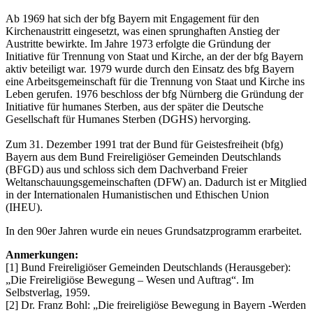
Ab 1969 hat sich der bfg Bayern mit Engagement für den
Kirchenaustritt eingesetzt, was einen sprunghaften Anstieg der
Austritte bewirkte. Im Jahre 1973 erfolgte die Gründung der
Initiative für Trennung von Staat und Kirche, an der der bfg Bayern
aktiv beteiligt war. 1979 wurde durch den Einsatz des bfg Bayern
eine Arbeitsgemeinschaft für die Trennung von Staat und Kirche ins
Leben gerufen. 1976 beschloss der bfg Nürnberg die Gründung der
Initiative für humanes Sterben, aus der später die Deutsche
Gesellschaft für Humanes Sterben (DGHS) hervorging.
Zum 31. Dezember 1991 trat der Bund für Geistesfreiheit (bfg)
Bayern aus dem Bund Freireligiöser Gemeinden Deutschlands
(BFGD) aus und schloss sich dem Dachverband Freier
Weltanschauungsgemeinschaften (DFW) an. Dadurch ist er Mitglied
in der Internationalen Humanistischen und Ethischen Union
(IHEU).
In den 90er Jahren wurde ein neues Grundsatzprogramm erarbeitet.
Anmerkungen:
[1] Bund Freireligiöser Gemeinden Deutschlands (Herausgeber):
„Die Freireligiöse Bewegung – Wesen und Auftrag“. Im
Selbstverlag, 1959.
[2] Dr. Franz Bohl: „Die freireligiöse Bewegung in Bayern -Werden