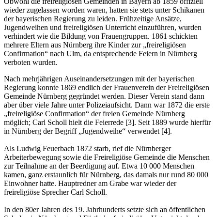
Obwohl die freireligiösen Gemeinden in Bayern ab 1859 offiziell
wieder zugelassen worden waren, hatten sie stets unter Schikanen
der bayerischen Regierung zu leiden. Frühzeitige Ansätze,
Jugendweihen und freireligiösen Unterricht einzuführen, wurden
verhindert wie die Bildung von Frauengruppen. 1861 schickten
mehrere Eltern aus Nürnberg ihre Kinder zur „freireligiösen
Confirmation“ nach Ulm, da entsprechende Feiern in Nürnberg
verboten wurden.
Nach mehrjährigen Auseinandersetzungen mit der bayerischen
Regierung konnte 1869 endlich der Frauenverein der Freireligiösen
Gemeinde Nürnberg gegründet werden. Dieser Verein stand dann
aber über viele Jahre unter Polizeiaufsicht. Dann war 1872 die erste
„freireligiöse Confirmation“ der freien Gemeinde Nürnberg
möglich; Carl Scholl hielt die Feierrede [3]. Seit 1889 wurde hierfür
in Nürnberg der Begriff „Jugendweihe“ verwendet [4].
Als Ludwig Feuerbach 1872 starb, rief die Nürnberger
Arbeiterbewegung sowie die Freireligiöse Gemeinde die Menschen
zur Teilnahme an der Beerdigung auf. Etwa 10 000 Menschen
kamen, ganz erstaunlich für Nürnberg, das damals nur rund 80 000
Einwohner hatte. Hauptredner am Grabe war wieder der
freireligiöse Sprecher Carl Scholl.
In den 80er Jahren des 19. Jahrhunderts setzte sich an öffentlichen