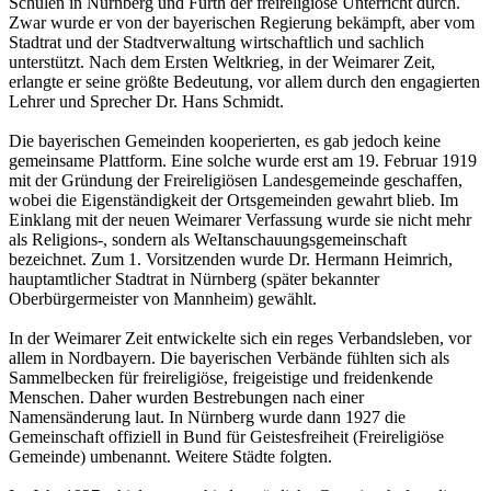
Schulen in Nürnberg und Fürth der freireligiöse Unterricht durch.
Zwar wurde er von der bayerischen Regierung bekämpft, aber vom
Stadtrat und der Stadtverwaltung wirtschaftlich und sachlich
unterstützt. Nach dem Ersten Weltkrieg, in der Weimarer Zeit,
erlangte er seine größte Bedeutung, vor allem durch den engagierten
Lehrer und Sprecher Dr. Hans Schmidt.
Die bayerischen Gemeinden kooperierten, es gab jedoch keine
gemeinsame Plattform. Eine solche wurde erst am 19. Februar 1919
mit der Gründung der Freireligiösen Landesgemeinde geschaffen,
wobei die Eigenständigkeit der Ortsgemeinden gewahrt blieb. Im
Einklang mit der neuen Weimarer Verfassung wurde sie nicht mehr
als Religions-, sondern als WeItanschauungsgemeinschaft
bezeichnet. Zum 1. Vorsitzenden wurde Dr. Hermann Heimrich,
hauptamtlicher Stadtrat in Nürnberg (später bekannter
Oberbürgermeister von Mannheim) gewählt.
In der Weimarer Zeit entwickelte sich ein reges Verbandsleben, vor
allem in Nordbayern. Die bayerischen Verbände fühlten sich als
Sammelbecken für freireligiöse, freigeistige und freidenkende
Menschen. Daher wurden Bestrebungen nach einer
Namensänderung laut. In Nürnberg wurde dann 1927 die
Gemeinschaft offiziell in Bund für Geistesfreiheit (Freireligiöse
Gemeinde) umbenannt. Weitere Städte folgten.