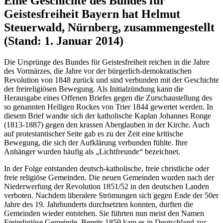
Eine Geschichte des Bundes für
Geistesfreiheit Bayern hat Helmut
Steuerwald, Nürnberg, zusammengestellt
(Stand: 1. Januar 2014)
Die Ursprünge des Bundes für Geistesfreiheit reichen in die Jahre
des Vormärzes, die Jahre vor der bürgerlich-demokratischen
Revolution von 1848 zurück und sind verbunden mit der Geschichte
der freireligiösen Bewegung. Als Initialzündung kann die
Herausgabe eines Offenen Briefes gegen die Zurschaustellung des
so genannten Heiligen Rockes von Trier 1844 gewertet werden. In
diesem Brief wandte sich der katholische Kaplan Johannes Ronge
(1813-1887) gegen den krassen Aberglauben in der Kirche. Auch
auf protestantischer Seite gab es zu der Zeit eine kritische
Bewegung, die sich der Aufklärung verbunden fühlte. Ihre
Anhänger wurden häufig als „Lichtfreunde“ bezeichnet.
In der Folge entstanden deutsch-katholische, freie christliche oder
freie religiöse Gemeinden. Die neuen Gemeinden wurden nach der
Niederwerfung der Revolution 1851/52 in den deutschen Landen
verboten. Nachdem liberalere Strömungen sich gegen Ende der 50er
Jahre des 19. Jahrhunderts durchsetzten konnten, durften die
Gemeinden wieder entstehen. Sie führten nun meist den Namen
Freireligiöse Gemeinde. Bereits 1859 kam es in Deutschland zur