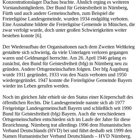
Konzentrationslager Dachau brachte. Ähnlich erging es weiteren
Vorstandsmitgliedern. Der Bund für Geistesfreiheit in Nürnberg,
Fürth und auch andere Gemeinschaften, zum Beispiel die
Freireligiöse Landesgemeinde, wurden 1934 endgültig verboten.
Eine Ausnahme bildete die Freireligiöse Gemeinde in München, die
zwar verfolgt wurde, doch unter großen Schwierigkeiten weiter
bestehen konnte [6].
Der Wiederaufbau der Organisationen nach dem Zweiten Weltkrieg
gestaltete sich schwierig, da viele Unterlagen verloren gegangen
waren und Geldmangel herrschte. Am 26. April 1946 gelang es
zunächst, den Bund für Geistesfreiheit (bfg) in Nürnberg neu zu
gründen. Andere Ortsgemeinschaften folgten. Der bfg Augsburg
wurde 1911 gegründet, 1933 von den Nazis verboten und 1950
wiedergegründet. 1947 konnte die Freireligiöse Gemeinde Bayern
wieder ins Leben gerufen werden.
Noch im gleichen Jahr erhielt sie den Status einer Körperschaft des
öffentlichen Rechts. Die Landesgemeinde nannte sich ab 1977
Freigeistige Landesgemeinschaft Bayern und schließlich seit 1990
Bund für Geistesfreiheit (bfg) Bayern. Auch die verschiedenen
Ortsgemeinschaften entschieden sich im Laufe der Jahre für diese
Bezeichnung. Nürnberg trat allerdings 1996 dem Humanistischen
Verband Deutschlands (HVD) bei und führt deshalb seit 1999 den
Namen Humanistischer Verband Deutschlands – HVD Nürnberg.