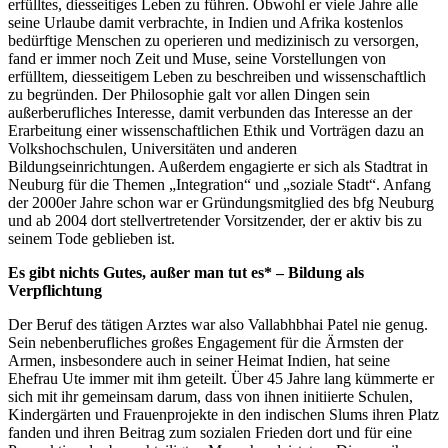
erfülltes, diesseitiges Leben zu führen. Obwohl er viele Jahre alle
seine Urlaube damit verbrachte, in Indien und Afrika kostenlos
bedürftige Menschen zu operieren und medizinisch zu versorgen,
fand er immer noch Zeit und Muse, seine Vorstellungen von
erfülltem, diesseitigem Leben zu beschreiben und wissenschaftlich
zu begründen. Der Philosophie galt vor allen Dingen sein
außerberufliches Interesse, damit verbunden das Interesse an der
Erarbeitung einer wissenschaftlichen Ethik und Vorträgen dazu an
Volkshochschulen, Universitäten und anderen
Bildungseinrichtungen. Außerdem engagierte er sich als Stadtrat in
Neuburg für die Themen „Integration“ und „soziale Stadt“. Anfang
der 2000er Jahre schon war er Gründungsmitglied des bfg Neuburg
und ab 2004 dort stellvertretender Vorsitzender, der er aktiv bis zu
seinem Tode geblieben ist.
Es gibt nichts Gutes, außer man tut es* – Bildung als
Verpflichtung
Der Beruf des tätigen Arztes war also Vallabhbhai Patel nie genug.
Sein nebenberufliches großes Engagement für die Ärmsten der
Armen, insbesondere auch in seiner Heimat Indien, hat seine
Ehefrau Ute immer mit ihm geteilt. Über 45 Jahre lang kümmerte er
sich mit ihr gemeinsam darum, dass von ihnen initiierte Schulen,
Kindergärten und Frauenprojekte in den indischen Slums ihren Platz
fanden und ihren Beitrag zum sozialen Frieden dort und für eine