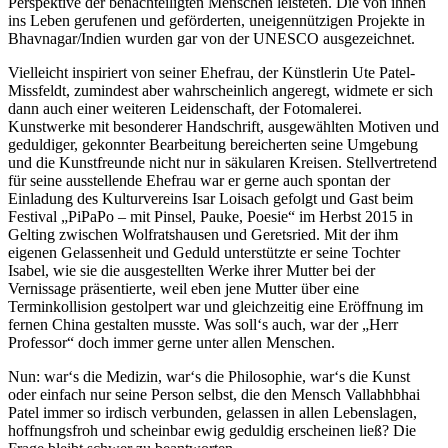
Perspektive der benachteiligten Menschen leisteten. Die von ihnen
ins Leben gerufenen und geförderten, uneigennützigen Projekte in
Bhavnagar/Indien wurden gar von der UNESCO ausgezeichnet.
Vielleicht inspiriert von seiner Ehefrau, der Künstlerin Ute Patel-
Missfeldt, zumindest aber wahrscheinlich angeregt, widmete er sich
dann auch einer weiteren Leidenschaft, der Fotomalerei.
Kunstwerke mit besonderer Handschrift, ausgewählten Motiven und
geduldiger, gekonnter Bearbeitung bereicherten seine Umgebung
und die Kunstfreunde nicht nur in säkularen Kreisen. Stellvertretend
für seine ausstellende Ehefrau war er gerne auch spontan der
Einladung des Kulturvereins Isar Loisach gefolgt und Gast beim
Festival „PiPaPo – mit Pinsel, Pauke, Poesie“ im Herbst 2015 in
Gelting zwischen Wolfratshausen und Geretsried. Mit der ihm
eigenen Gelassenheit und Geduld unterstützte er seine Tochter
Isabel, wie sie die ausgestellten Werke ihrer Mutter bei der
Vernissage präsentierte, weil eben jene Mutter über eine
Terminkollision gestolpert war und gleichzeitig eine Eröffnung im
fernen China gestalten musste. Was soll‘s auch, war der „Herr
Professor“ doch immer gerne unter allen Menschen.
Nun: war‘s die Medizin, war‘s die Philosophie, war‘s die Kunst
oder einfach nur seine Person selbst, die den Mensch Vallabhbhai
Patel immer so irdisch verbunden, gelassen in allen Lebenslagen,
hoffnungsfroh und scheinbar ewig geduldig erscheinen ließ? Die