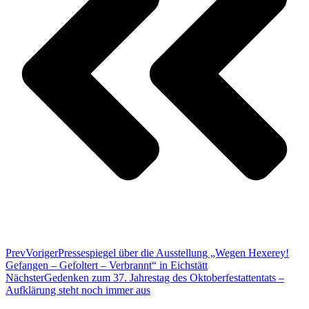
Prev
Voriger
Pressespiegel über die Ausstellung „Wegen Hexerey!
Gefangen – Gefoltert – Verbrannt“ in Eichstätt
Nächster
Gedenken zum 37. Jahrestag des Oktoberfestattentats –
Aufklärung steht noch immer aus