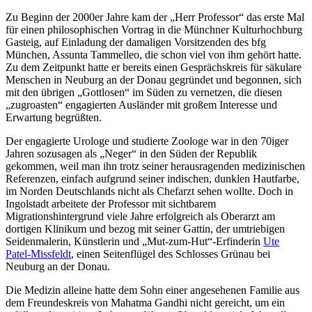
Zu Beginn der 2000er Jahre kam der „Herr Professor“ das erste Mal
für einen philosophischen Vortrag in die Münchner Kulturhochburg
Gasteig, auf Einladung der damaligen Vorsitzenden des bfg
München, Assunta Tammelleo, die schon viel von ihm gehört hatte.
Zu dem Zeitpunkt hatte er bereits einen Gesprächskreis für säkulare
Menschen in Neuburg an der Donau gegründet und begonnen, sich
mit den übrigen „Gottlosen“ im Süden zu vernetzen, die diesen
„zugroasten“ engagierten Ausländer mit großem Interesse und
Erwartung begrüßten.
Der engagierte Urologe und studierte Zoologe war in den 70iger
Jahren sozusagen als „Neger“ in den Süden der Republik
gekommen, weil man ihn trotz seiner herausragenden medizinischen
Referenzen, einfach aufgrund seiner indischen, dunklen Hautfarbe,
im Norden Deutschlands nicht als Chefarzt sehen wollte. Doch in
Ingolstadt arbeitete der Professor mit sichtbarem
Migrationshintergrund viele Jahre erfolgreich als Oberarzt am
dortigen Klinikum und bezog mit seiner Gattin, der umtriebigen
Seidenmalerin, Künstlerin und „Mut-zum-Hut“-Erfinderin
Ute
Patel-Missfeldt
, einen Seitenflügel des Schlosses Grünau bei
Neuburg an der Donau.
Die Medizin alleine hatte dem Sohn einer angesehenen Familie aus
dem Freundeskreis von Mahatma Gandhi nicht gereicht, um ein