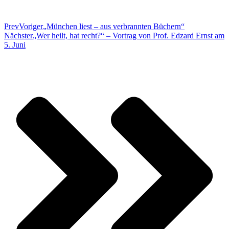
Prev
Voriger
„München liest – aus verbrannten Büchern“
Nächster
„Wer heilt, hat recht?“ – Vortrag von Prof. Edzard Ernst am
5. Juni