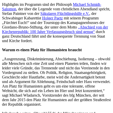
Highlights im Programm sind der Philosoph
Michael Schmidt-
Salomon
, der über die Legende vom christlichen Abendland spricht,
Stefan Paintner von der
Säkularen Flüchtlingshilfe e.V.
, der
Schwabinger Kabarettist
Holger Paetz
mit seinem Programm
„Fürchtet Euch!“ und der Tourstopp des Kamapagnenbusses der
Giordano-Bruno-Stiftung, der unter dem Motto
„Abschied von der
Kirchenrepublik: 100 Jahre Verfassungsbruch sind genug“
durch
ganz Deutschland fährt und die konsequente Trennung von Staat
und Kirche fordert.
Warum es einen Platz für Humanisten braucht
„Ausgrenzung, Diskriminierung, Abschiebung, Isolierung – obwohl
alle Menschen sich eine Zeit und einen Planeten teilen, finden wir
leider viele Gründe, das Trennende und nicht das Vereinende in den
Vordergrund zu stellen. Ob Politik, Religion, Staatsangehörigkeit,
Geschlecht oder Hautfarbe, meist wird die Andersartigkeit betont
und als Argument für Ablehnung, Feindschaft oder Hass verwendet.
Am Platz für Humanisten geht es um eine tolerante, offene
Weltsicht, die sich auf ein Leben im Hier und Jetzt konzentriert,“
sagt Michael Wladarsch, Vorsitzender des bfg München, der seit
dem Jahr 2015 den Platz für Humanisten auf der größten Straßenfest
der Republik organisiert.