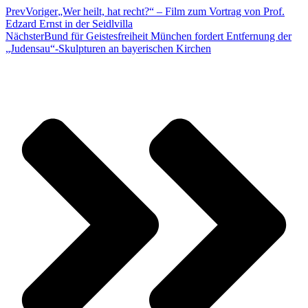
Prev
Voriger
„Wer heilt, hat recht?“ – Film zum Vortrag von Prof.
Edzard Ernst in der Seidlvilla
Nächster
Bund für Geistesfreiheit München fordert Entfernung der
„Judensau“-Skulpturen an bayerischen Kirchen