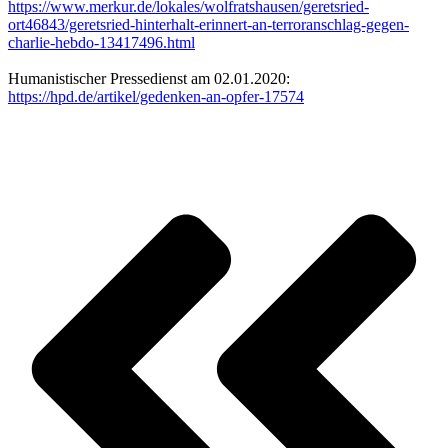
https://www.merkur.de/lokales/wolfratshausen/geretsried-
ort46843/geretsried-hinterhalt-erinnert-an-terroranschlag-gegen-
charlie-hebdo-13417496.html
Humanistischer Pressedienst am 02.01.2020:
https://hpd.de/artikel/gedenken-an-opfer-17574