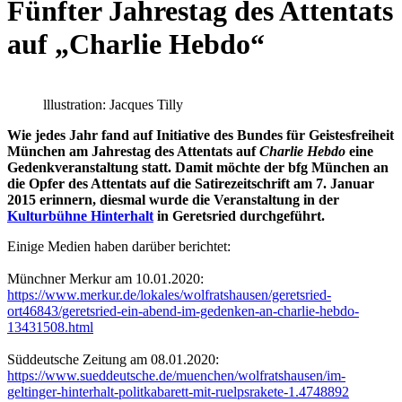
Fünfter Jahrestag des Attentats
auf „Charlie Hebdo“
lllustration: Jacques Tilly
Wie jedes Jahr fand auf Initiative des Bundes für Geistesfreiheit
München am Jahrestag des Attentats auf
Charlie Hebdo
eine
Gedenkveranstaltung statt. Damit möchte der bfg München an
die Opfer des Attentats auf die Satirezeitschrift am 7. Januar
2015 erinnern, diesmal wurde die Veranstaltung in der
Kulturbühne Hinterhalt
in Geretsried durchgeführt.
Einige Medien haben darüber berichtet:
Münchner Merkur am 10.01.2020:
https://www.merkur.de/lokales/wolfratshausen/geretsried-
ort46843/geretsried-ein-abend-im-gedenken-an-charlie-hebdo-
13431508.html
Süddeutsche Zeitung am 08.01.2020:
https://www.sueddeutsche.de/muenchen/wolfratshausen/im-
geltinger-hinterhalt-politkabarett-mit-ruelpsrakete-1.4748892