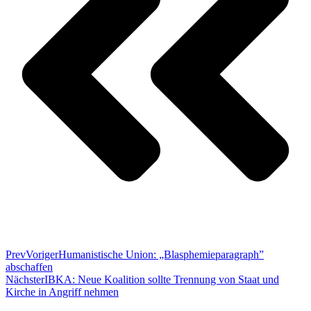
Prev
Voriger
Humanistische Union: „Blasphemieparagraph”
abschaffen
Nächster
IBKA: Neue Koalition sollte Trennung von Staat und
Kirche in Angriff nehmen