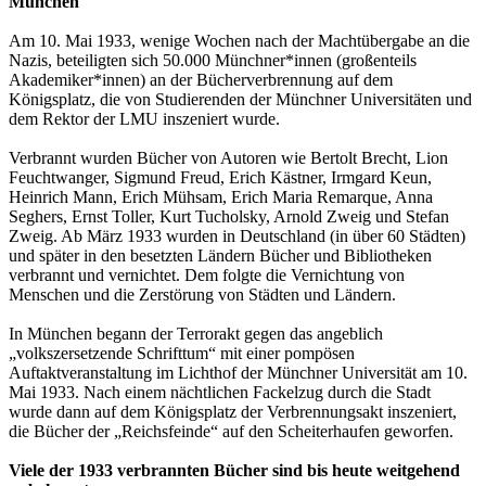
München
Am 10. Mai 1933, wenige Wochen nach der Machtübergabe an die
Nazis, beteiligten sich 50.000 Münchner*innen (großenteils
Akademiker*innen) an der Bücherverbrennung auf dem
Königsplatz, die von Studierenden der Münchner Universitäten und
dem Rektor der LMU inszeniert wurde.
Verbrannt wurden Bücher von Autoren wie Bertolt Brecht, Lion
Feuchtwanger, Sigmund Freud, Erich Kästner, Irmgard Keun,
Heinrich Mann, Erich Mühsam, Erich Maria Remarque, Anna
Seghers, Ernst Toller, Kurt Tucholsky, Arnold Zweig und Stefan
Zweig. Ab März 1933 wurden in Deutschland (in über 60 Städten)
und später in den besetzten Ländern Bücher und Bibliotheken
verbrannt und vernichtet. Dem folgte die Vernichtung von
Menschen und die Zerstörung von Städten und Ländern.
In München begann der Terrorakt gegen das angeblich
„volkszersetzende Schrifttum“ mit einer pompösen
Auftaktveranstaltung im Lichthof der Münchner Universität am 10.
Mai 1933. Nach einem nächtlichen Fackelzug durch die Stadt
wurde dann auf dem Königsplatz der Verbrennungsakt inszeniert,
die Bücher der „Reichsfeinde“ auf den Scheiterhaufen geworfen.
Viele der 1933 verbrannten Bücher sind bis heute weitgehend