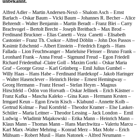
unbekannt.
Alfred Adler – Martin Andersen-Nexö – Shalom Asch – Ernst
Barlach – Oskar Baum – Vicki Baum – Johannes R. Becher – Alice
Behrendt – Walter Benjamin – Martin Beradt – Franz Blei – Carry
Brachvogel – Bertolt Brecht – Joseph Breitbach – Max Brod –
Ferdinand Bruckner – Elias Canetti – Veza Canetti – Elisabeth
Castonier – Franz Th. Csokor – Alfred Döblin – John Dos Passos –
Kasimir Edschmid – Albert Einstein – Friedrich Engels – Hans
Fallada – Lion Feuchtwanger – Marieluise Fleisser – Bruno Frank –
Leonhard Frank – Anna Freud – Sigmund Freud – Egon Friedell
Richard Friedenthal -Claire Goll – Maxim Gorki – Oskar Maria
Graf – George Grosz – Karl Grünberg – Emil Julius Gumbel –
Willy Haas – Hans Habe – Ferdinand Hardekopf – Jakob Haringer
– Walter Hasenclever – Heinrich Heine – Ernest Hemingway –
Georg Hermann – Franz Hessel – Stefan Heym – Magnus
Hirschfeld – Ödön von Horvath – Oskar Jellinek – Erich Kästner –
Franz Kafka – Mascha Kaleko – Gina Kaus – Hermann Kesten –
Irmgard Keun – Egon Erwin Kisch – Klabund – Annette Kolb –
Gertrud Kolmar – Paul Kornfeld – Theodor Kramer – Else Lasker-
Schüler – Maria Leitner – Theodor Lessing – Jack London – Emil
Ludwig – Wladimir Majakowski – Erika Mann – Heinrich Mann –
Klaus Mann – Thomas Mann – Hans Marchwitza – Valeriu Marcu –
Karl Marx -Walter Mehring – Konrad Merz – Max Mohr – Erich
Mühsam – Robert Musil – Hans Natonek – Alfred Neumann –