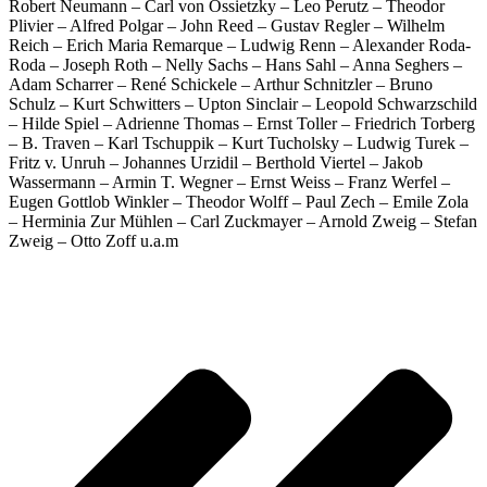
Robert Neumann – Carl von Ossietzky – Leo Perutz – Theodor
Plivier – Alfred Polgar – John Reed – Gustav Regler – Wilhelm
Reich – Erich Maria Remarque – Ludwig Renn – Alexander Roda-
Roda – Joseph Roth – Nelly Sachs – Hans Sahl – Anna Seghers –
Adam Scharrer – René Schickele – Arthur Schnitzler – Bruno
Schulz – Kurt Schwitters – Upton Sinclair – Leopold Schwarzschild
– Hilde Spiel – Adrienne Thomas – Ernst Toller – Friedrich Torberg
– B. Traven – Karl Tschuppik – Kurt Tucholsky – Ludwig Turek –
Fritz v. Unruh – Johannes Urzidil – Berthold Viertel – Jakob
Wassermann – Armin T. Wegner – Ernst Weiss – Franz Werfel –
Eugen Gottlob Winkler – Theodor Wolff – Paul Zech – Emile Zola
– Herminia Zur Mühlen – Carl Zuckmayer – Arnold Zweig – Stefan
Zweig – Otto Zoff u.a.m