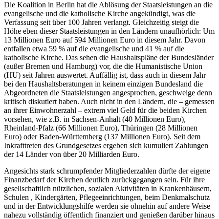
Die Koalition in Berlin hat die Ablösung der Staatsleistungen an die
evangelische und die katholische Kirche angekündigt, was die
Verfassung seit über 100 Jahren verlangt. Gleichzeitig steigt die
Höhe eben dieser Staatsleistungen in den Ländern unaufhörlich: Um
13 Millionen Euro auf 594 Millionen Euro in diesem Jahr. Davon
entfallen etwa 59 % auf die evangelische und 41 % auf die
katholische Kirche. Das sehen die Haushaltspläne der Bundesländer
(außer Bremen und Hamburg) vor, die die Humanistische Union
(HU) seit Jahren auswertet. Auffällig ist, dass auch in diesem Jahr
bei den Haushaltsberatungen in keinem einzigen Bundesland die
Abgeordneten die Staatsleistungen angesprochen, geschweige denn
kritisch diskutiert haben. Auch nicht in den Ländern, die – gemessen
an ihrer Einwohnerzahl – extrem viel Geld für die beiden Kirchen
vorsehen, wie z.B. in Sachsen-Anhalt (40 Millionen Euro),
Rheinland-Pfalz (66 Millionen Euro), Thüringen (28 Millionen
Euro) oder Baden-Württemberg (137 Millionen Euro). Seit dem
Inkrafttreten des Grundgesetzes ergeben sich kumuliert Zahlungen
der 14 Länder von über 20 Milliarden Euro.
Angesichts stark schrumpfender Mitgliederzahlen dürfte der eigene
Finanzbedarf der Kirchen deutlich zurückgegangen sein. Für ihre
gesellschaftlich nützlichen, sozialen Aktivitäten in Krankenhäusern,
Schulen , Kindergärten, Pflegeeinrichtungen, beim Denkmalschutz
und in der Entwicklungshilfe werden sie ohnehin auf andere Weise
nahezu vollständig öffentlich finanziert und genießen darüber hinaus