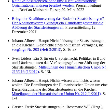
Kein Grundsätzegesetz ohne uns! Nicht konfessionelle
Organisationen müssen beteiligt werden
, Pressemitteilung
zum Brief an Ministerin Faeser, 29. März 2022
Bringt der Koalitionsvertrag das Ende der Staatsleistungen?
Der Koalitionsvertrag kündigt ein Grundsätzegesetz für die
Ablösung der Staatsleistungen an
, Pressemitteilung 12.
Dezember 2021
Johann-Albrecht Haupt: Nichtablösung der Staatsleistungen
an die Kirchen, Geschichte eines politischen Versagens, in:
vorgänge Nr. 203 (Heft 3/2013)
, S. 16-28
Sven Lüders: Ein X für ein U vorgemacht, Politiker in Bund
und Ländern deuten das Verfassungsgebot zur Ablösung der
Staatsleistungen.
Mitteilungen der Humanistischen Union Nr.
215/216 (1/2012)
, S. 13f.
Johann-Albrecht Haupt: Nichts wissen und nichts wissen
wollen. Die Bemühungen der Humanistischen Union um eine
Bestandsaufnahme der Staatsleistungen an die Kirchen.
Mitteilungen der Humanistischen Union Nr. 212 (1/2011)
, S.
1-4
Carsten Frerk: Staatsleistungen, in: Rosemarie Will (Hrsg.),