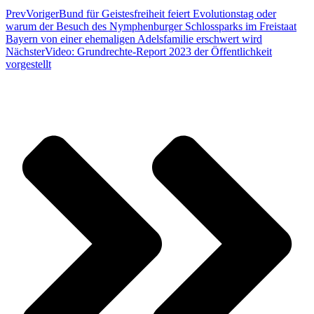
Prev
Voriger
Bund für Geistesfreiheit feiert Evolutionstag oder
warum der Besuch des Nymphenburger Schlossparks im Freistaat
Bayern von einer ehemaligen Adelsfamilie erschwert wird
Nächster
Video: Grundrechte-Report 2023 der Öffentlichkeit
vorgestellt