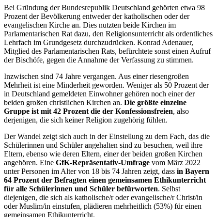
Bei Gründung der Bundesrepublik Deutschland gehörten etwa 98
Prozent der Bevölkerung entweder der katholischen oder der
evangelischen Kirche an. Dies nutzten beide Kirchen im
Parlamentarischen Rat dazu, den Religionsunterricht als ordentliches
Lehrfach im Grundgesetz durchzudrücken. Konrad Adenauer,
Mitglied des Parlamentarischen Rats, befürchtete sonst einen Aufruf
der Bischöfe, gegen die Annahme der Verfassung zu stimmen.
Inzwischen sind 74 Jahre vergangen. Aus einer riesengroßen
Mehrheit ist eine Minderheit geworden. Weniger als 50 Prozent der
in Deutschland gemeldeten Einwohner gehören noch einer der
beiden großen christlichen Kirchen an.
Die größte einzelne
Gruppe ist mit 42 Prozent die der Konfessionsfreien
, also
derjenigen, die sich keiner Religion zugehörig fühlen.
Der Wandel zeigt sich auch in der Einstellung zu dem Fach, das die
Schülerinnen und Schüler angehalten sind zu besuchen, weil ihre
Eltern, ebenso wie deren Eltern, einer der beiden großen Kirchen
angehören. Eine
GfK-Repräsentativ-Umfrage
vom März 2022
unter Personen im Alter von 18 bis 74 Jahren zeigt, dass
in Bayern
64 Prozent der Befragten einen gemeinsamen Ethikunterricht
für alle Schülerinnen und Schüler befürworten
. Selbst
diejenigen, die sich als katholische/r oder evangelische/r Christ/in
oder Muslim/in einstufen, plädieren mehrheitlich (53%) für einen
gemeinsamen Ethikunterricht.