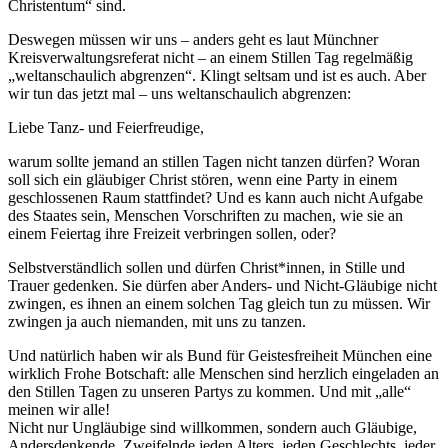
Christentum“ sind.
Deswegen müssen wir uns – anders geht es laut Münchner
Kreisverwaltungsreferat nicht – an einem Stillen Tag regelmäßig
„weltanschaulich abgrenzen“. Klingt seltsam und ist es auch. Aber
wir tun das jetzt mal – uns weltanschaulich abgrenzen:
Liebe Tanz- und Feierfreudige,
warum sollte jemand an stillen Tagen nicht tanzen dürfen? Woran
soll sich ein gläubiger Christ stören, wenn eine Party in einem
geschlossenen Raum stattfindet? Und es kann auch nicht Aufgabe
des Staates sein, Menschen Vorschriften zu machen, wie sie an
einem Feiertag ihre Freizeit verbringen sollen, oder?
Selbstverständlich sollen und dürfen Christ*innen, in Stille und
Trauer gedenken. Sie dürfen aber Anders- und Nicht-Gläubige nicht
zwingen, es ihnen an einem solchen Tag gleich tun zu müssen. Wir
zwingen ja auch niemanden, mit uns zu tanzen.
Und natürlich haben wir als Bund für Geistesfreiheit München eine
wirklich Frohe Botschaft: alle Menschen sind herzlich eingeladen an
den Stillen Tagen zu unseren Partys zu kommen. Und mit „alle“
meinen wir alle!
Nicht nur Ungläubige sind willkommen, sondern auch Gläubige,
Andersdenkende, Zweifelnde jeden Alters, jeden Geschlechts, jeder