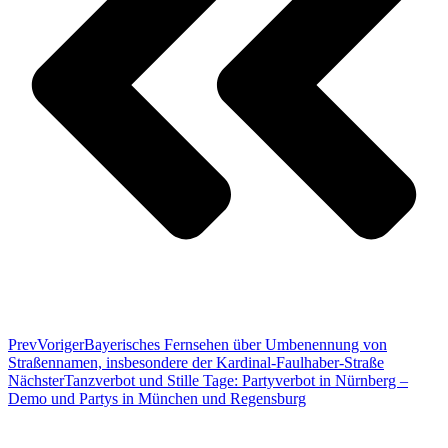
Prev
Voriger
Bayerisches Fernsehen über Umbenennung von
Straßennamen, insbesondere der Kardinal-Faulhaber-Straße
Nächster
Tanzverbot und Stille Tage: Partyverbot in Nürnberg –
Demo und Partys in München und Regensburg