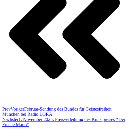
Prev
Voriger
Februar-Sendung des Bundes für Geistesfreiheit
München bei Radio LORA
Nächster
1. November 2025: Preisverleihung des Kunstpreises *Der
Freche Mario*