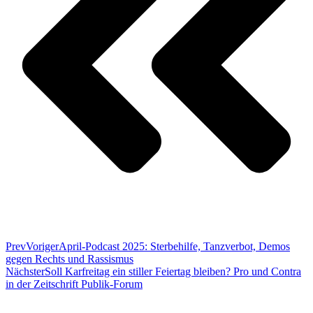
Prev
Voriger
April-Podcast 2025: Sterbehilfe, Tanzverbot, Demos
gegen Rechts und Rassismus
Nächster
Soll Karfreitag ein stiller Feiertag bleiben? Pro und Contra
in der Zeitschrift Publik-Forum