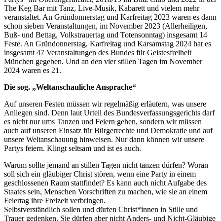
The Keg Bar mit Tanz, Live-Musik, Kabarett und vielem mehr
veranstaltet. An Gründonnerstag und Karfreitag 2023 waren es dann
schon sieben Veranstaltungen, im November 2023 (Allerheiligen,
Buß- und Bettag, Volkstrauertag und Totensonntag) insgesamt 14
Feste. An Gründonnerstag, Karfreitag und Karsamstag 2024 hat es
insgesamt 47 Veranstaltungen des Bundes für Geistesfreiheit
München gegeben. Und an den vier stillen Tagen im November
2024 waren es 21.
Die sog. „Weltanschauliche Ansprache“
Auf unseren Festen müssen wir regelmäßig erläutern, was unsere
Anliegen sind. Denn laut Urteil des Bundesverfassungsgerichts darf
es nicht nur ums Tanzen und Feiern gehen, sondern wir müssen
auch auf unseren Einsatz für Bürgerrechte und Demokratie und auf
unsere Weltanschauung hinweisen. Nur dann können wir unsere
Partys feiern. Klingt seltsam und ist es auch.
Warum sollte jemand an stillen Tagen nicht tanzen dürfen? Woran
soll sich ein gläubiger Christ stören, wenn eine Party in einem
geschlossenen Raum stattfindet? Es kann auch nicht Aufgabe des
Staates sein, Menschen Vorschriften zu machen, wie sie an einem
Feiertag ihre Freizeit verbringen.
Selbstverständlich sollen und dürfen Christ*innen in Stille und
Trauer gedenken. Sie dürfen aber nicht Anders- und Nicht-Gläubige