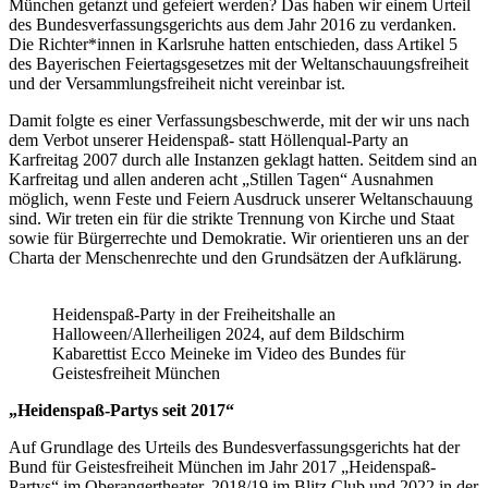
München getanzt und gefeiert werden? Das haben wir einem Urteil
des Bundesverfassungsgerichts aus dem Jahr 2016 zu verdanken.
Die Richter*innen in Karlsruhe hatten entschieden, dass Artikel 5
des Bayerischen Feiertagsgesetzes mit der Weltanschauungsfreiheit
und der Versammlungsfreiheit nicht vereinbar ist.
Damit folgte es einer Verfassungsbeschwerde, mit der wir uns nach
dem Verbot unserer Heidenspaß- statt Höllenqual-Party an
Karfreitag 2007 durch alle Instanzen geklagt hatten. Seitdem sind an
Karfreitag und allen anderen acht „Stillen Tagen“ Ausnahmen
möglich, wenn Feste und Feiern Ausdruck unserer Weltanschauung
sind. Wir treten ein für die strikte Trennung von Kirche und Staat
sowie für Bürgerrechte und Demokratie. Wir orientieren uns an der
Charta der Menschenrechte und den Grundsätzen der Aufklärung.
Heidenspaß-Party in der Freiheitshalle an
Halloween/Allerheiligen 2024, auf dem Bildschirm
Kabarettist Ecco Meineke im Video des Bundes für
Geistesfreiheit München
„Heidenspaß-Partys seit 2017“
Auf Grundlage des Urteils des Bundesverfassungsgerichts hat der
Bund für Geistesfreiheit München im Jahr 2017 „Heidenspaß-
Partys“ im Oberangertheater, 2018/19 im Blitz Club und 2022 in der