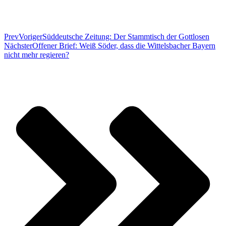
Prev
Voriger
Süddeutsche Zeitung: Der Stammtisch der Gottlosen
Nächster
Offener Brief: Weiß Söder, dass die Wittelsbacher Bayern
nicht mehr regieren?