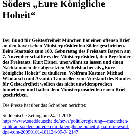
Söders „Eure Königliche
Hoheit“
Der Bund für Geistesfreiheit München hat einen offenen Brief
an den bayerischen Ministerpräsidenten Söder geschrieben.
Beim Staatsakt zum 100. Geburtstag des Freistaats Bayern am
7. November schaffte es der Ministerpräsident, den Begründer
des Freistaats, Kurt Eisner, unerwähnt zu lassen und einen
Nachkommen der abgesetzten Wittelsbacher als „Eure
königliche Hoheit“ zu titulieren. Wolfram Kastner, Michael
Wladarsch und Assunta Tammelleo vom Vorstand des Bundes
für Geistesfreiheit wollten das nicht unwidersprochen
hinnehmen und hatten dem Ministerpräsidenten einen Brief
geschrieben.
Die Presse hat über das Schreiben berichtet:
Süddeutsche Zetung am 24.11.2018:
https://www.sueddeutsche.de/news/politik/regierung—muenchen-
kritik-an-soeders-anrede-eure-koenigliche-hoheit-dpa.urn-newsml-
dpa-com-20090101-181124-99-942147