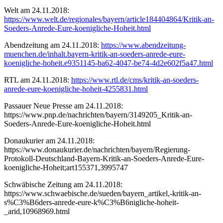
Welt am 24.11.2018:
https://www.welt.de/regionales/bayern/article184404864/Kritik-an-
Soeders-Anrede-Eure-koenigliche-Hoheit.html
Abendzeitung am 24.11.2018:
https://www.abendzeitung-
muenchen.de/inhalt.bayern-kritik-an-soeders-anrede-eure-
koenigliche-hoheit.e9351145-ba62-4047-be74-4d2e602f5a47.html
RTL am 24.11.2018:
https://www.rtl.de/cms/kritik-an-soeders-
anrede-eure-koenigliche-hoheit-4255831.html
Passauer Neue Presse am 24.11.2018:
https://www.pnp.de/nachrichten/bayern/3149205_Kritik-an-
Soeders-Anrede-Eure-koenigliche-Hoheit.html
Donaukurier am 24.11.2018:
https://www.donaukurier.de/nachrichten/bayern/Regierung-
Protokoll-Deutschland-Bayern-Kritik-an-Soeders-Anrede-Eure-
koenigliche-Hoheit;art155371,3995747
Schwäbische Zeitung am 24.11.2018:
https://www.schwaebische.de/sueden/bayern_artikel,-kritik-an-
s%C3%B6ders-anrede-eure-k%C3%B6nigliche-hoheit-
_arid,10968969.html