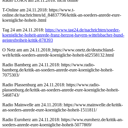
Radio LORA am 28.11.2018: nicht online
T-Online am 24.11.2018: https://www.t-
online.de/nachrichten/id_84837796/kritik-an-soeders-anrede-eure-
koenigliche-hoheit-.html
Tag 24 am 24.11.2018:
https://www.tag24.de/nachrichten/soeder-
koenigliche-hoheit-anrede-franz-herzog-bayern-wittelsbacher-bund-
geistesfreiheit-kritik-878393
O Netz am am 24.11.2018:
https://www.onetz.de/deutschland-
welt/kritik-soeders-anrede-koenigliche-hoheit-id2558132.html
Radio Bamberg am 24.11.2018: https://www.radio-
bamberg.de/kritik-an-soeders-anrede-eure-koenigliche-hoheit-
7075303/
Radio Plassenburg am 24.11.2018: https://www.radio-
plassenburg.de/kritik-an-soeders-anrede-eure-koenigliche-hoheit-
5468743/
Radio Mainwelle am 24.11.2018: https://www.mainwelle.de/kritik-
an-soeders-anrede-eure-koenigliche-hoheit-1511811/
Radio Euroherz am 24.11.2018: https://www.euroherz.de/kritik-an-
soeders-anrede-eure-koenigliche-hoheit-5077869/