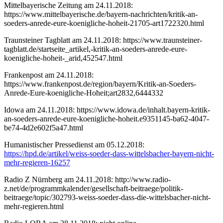
Mittelbayerische Zeitung am 24.11.2018:
https://www.mittelbayerische.de/bayern-nachrichten/kritik-an-
soeders-anrede-eure-koenigliche-hoheit-21705-art1722320.html
Traunsteiner Tagblatt am 24.11.2018: https://www.traunsteiner-
tagblatt.de/startseite_artikel,-kritik-an-soeders-anrede-eure-
koenigliche-hoheit-_arid,452547.html
Frankenpost am 24.11.2018:
https://www.frankenpost.de/region/bayern/Kritik-an-Soeders-
Anrede-Eure-koenigliche-Hoheit;art2832,6444332
Idowa am 24.11.2018: https://www.idowa.de/inhalt.bayern-kritik-
an-soeders-anrede-eure-koenigliche-hoheit.e9351145-ba62-4047-
be74-4d2e602f5a47.html
Humanistischer Pressedienst am 05.12.2018:
https://hpd.de/artikel/weiss-soeder-dass-wittelsbacher-bayern-nicht-
mehr-regieren-16257
Radio Z Nürnberg am 24.11.2018: http://www.radio-
z.net/de/programmkalender/gesellschaft-beitraege/politik-
beitraege/topic/302793-weiss-soeder-dass-die-wittelsbacher-nicht-
mehr-regieren.html