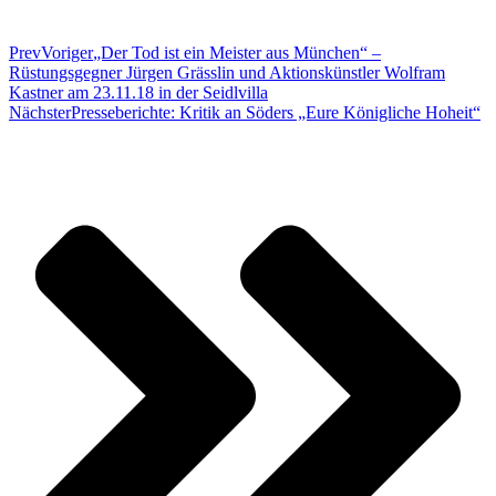
Prev
Voriger
„Der Tod ist ein Meister aus München“ –
Rüstungsgegner Jürgen Grässlin und Aktionskünstler Wolfram
Kastner am 23.11.18 in der Seidlvilla
Nächster
Presseberichte: Kritik an Söders „Eure Königliche Hoheit“