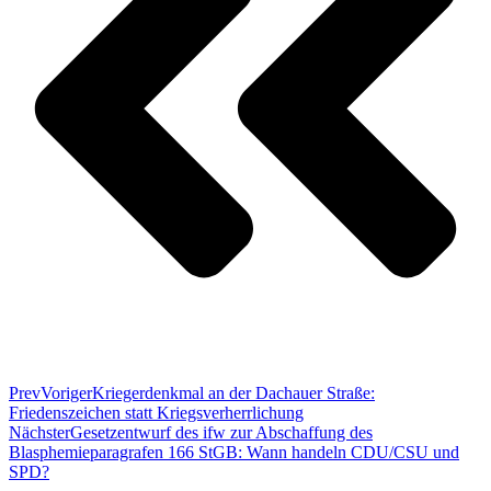
Prev
Voriger
Kriegerdenkmal an der Dachauer Straße:
Friedenszeichen statt Kriegsverherrlichung
Nächster
Gesetzentwurf des ifw zur Abschaffung des
Blasphemieparagrafen 166 StGB: Wann handeln CDU/CSU und
SPD?