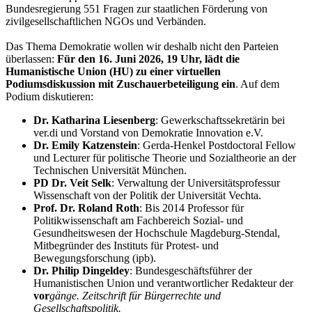
Bundesregierung 551 Fragen zur staatlichen Förderung von
zivilgesellschaftlichen NGOs und Verbänden.
Das Thema Demokratie wollen wir deshalb nicht den Parteien
überlassen:
Für den 16. Juni 2026, 19 Uhr, lädt die
Humanistische Union (HU) zu einer virtuellen
Podiumsdiskussion mit Zuschauerbeteiligung ein
. Auf dem
Podium diskutieren:
Dr. Katharina Liesenberg
: Gewerkschaftssekretärin bei
ver.di und Vorstand von Demokratie Innovation e.V.
Dr. Emily Katzenstein
: Gerda-Henkel Postdoctoral Fellow
und Lecturer für politische Theorie und Sozialtheorie an der
Technischen Universität München.
PD Dr. Veit Selk
: Verwaltung der Universitätsprofessur
Wissenschaft von der Politik der Universität Vechta.
Prof. Dr. Roland Roth
: Bis 2014 Professor für
Politikwissenschaft am Fachbereich Sozial- und
Gesundheitswesen der Hochschule Magdeburg-Stendal,
Mitbegründer des Instituts für Protest- und
Bewegungsforschung (ipb).
Dr. Philip Dingeldey
: Bundesgeschäftsführer der
Humanistischen Union und verantwortlicher Redakteur der
vor
gänge. Zeitschrift für Bürgerrechte und
Gesellschaftspolitik.