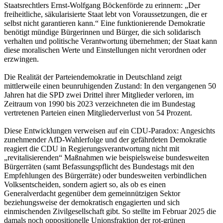
Staatsrechtlers Ernst-Wolfgang Böckenförde zu erinnern: „Der
freiheitliche, säkularisierte Staat lebt von Voraussetzungen, die er
selbst nicht garantieren kann.“ Eine funktionierende Demokratie
benötigt mündige Bürgerinnen und Bürger, die sich solidarisch
verhalten und politische Verantwortung übernehmen; der Staat kann
diese moralischen Werte und Einstellungen nicht verordnen oder
erzwingen.
Die Realität der Parteiendemokratie in Deutschland zeigt
mittlerweile einen beunruhigenden Zustand: In den vergangenen 50
Jahren hat die SPD zwei Drittel ihrer Mitglieder verloren, im
Zeitraum von 1990 bis 2023 verzeichneten die im Bundestag
vertretenen Parteien einen Mitgliederverlust von 54 Prozent.
Diese Entwicklungen verweisen auf ein CDU-Paradox: Angesichts
zunehmender AfD-Wahlerfolge und der gefährdeten Demokratie
reagiert die CDU in Regierungsverantwortung nicht mit
„revitalisierenden“ Maßnahmen wie beispielsweise bundesweiten
Bürgerräten (samt Befassungspflicht des Bundestags mit den
Empfehlungen des Bürgerräte) oder bundesweiten verbindlichen
Volksentscheiden, sondern agiert so, als ob es einen
Generalverdacht gegenüber dem gemeinnützigen Sektor
beziehungsweise der demokratisch engagierten und sich
einmischenden Zivilgesellschaft gibt. So stellte im Februar 2025 die
damals noch oppositionelle Unionsfraktion der rot-grünen