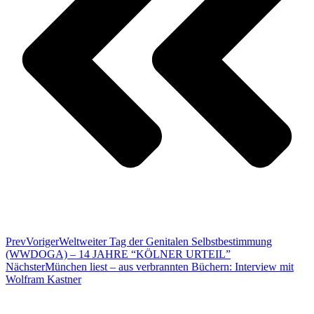
Prev
Voriger
Weltweiter Tag der Genitalen Selbstbestimmung
(WWDOGA) – 14 JAHRE “KÖLNER URTEIL”
Nächster
München liest – aus verbrannten Büchern: Interview mit
Wolfram Kastner